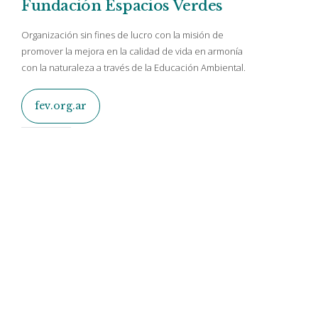
Fundación Espacios Verdes
Organización sin fines de lucro con la misión de
promover la mejora en la calidad de vida en armonía
con la naturaleza a través de la Educación Ambiental.
fev.org.ar
¿Quieres recibir novedades?
Ingrese su dirección de correo electrónico para registrarse
en nuestra suscripción al boletín que se entrega
regularmente.