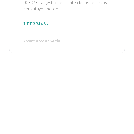
003073 La gestión eficiente de los recursos
constituye uno de
LEER MÁS »
Aprendiendo en Verde
Fundación Espacios Verdes
Organización sin fines de lucro con la misión de
promover la mejora en la calidad de vida en armonía
con la naturaleza a través de la Educación Ambiental.
fev.org.ar