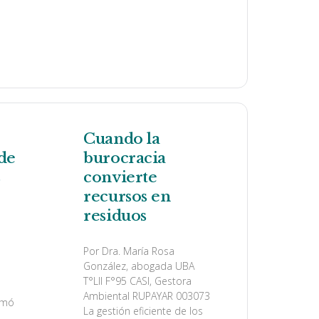
Cuando la
de
burocracia
s
convierte
recursos en
residuos
Por Dra. María Rosa
González, abogada UBA
T°LII F°95 CASI, Gestora
Ambiental RUPAYAR 003073
amó
La gestión eficiente de los